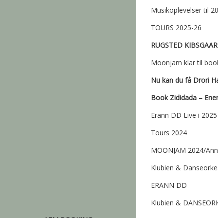
Musikoplevelser til 2
TOURS 2025-26
RUGSTED KIBSGAAR
Moonjam klar til boo
Nu kan du få Drori H
Book Zididada – Energ
Erann DD Live i 2025
Tours 2024
MOONJAM 2024/Anni
Klubien & Danseorke
ERANN DD
Klubien & DANSEOR