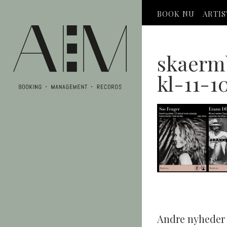
BOOK NU
ARTI
skaermb
kl-11-1
Andre nyheder