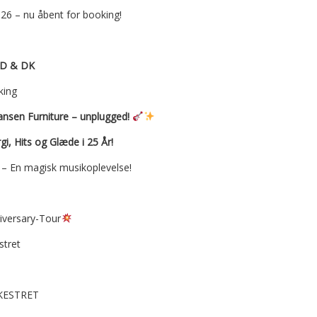
026 – nu åbent for booking!
D & DK
king
ansen Furniture – unplugged!
i, Hits og Glæde i 25 År!
 – En magisk musikoplevelse!
versary-Tour
stret
KESTRET