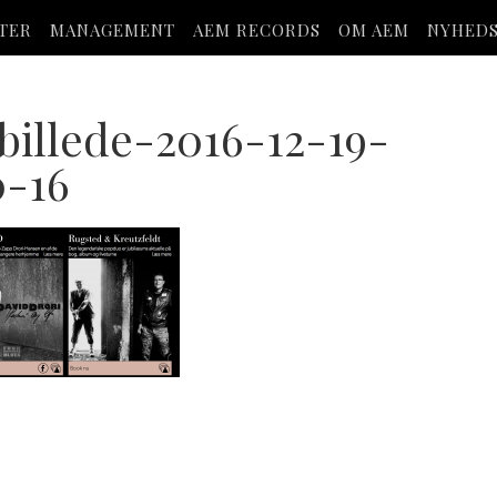
STER
MANAGEMENT
AEM RECORDS
OM AEM
NYHED
illede-2016-12-19-
0-16