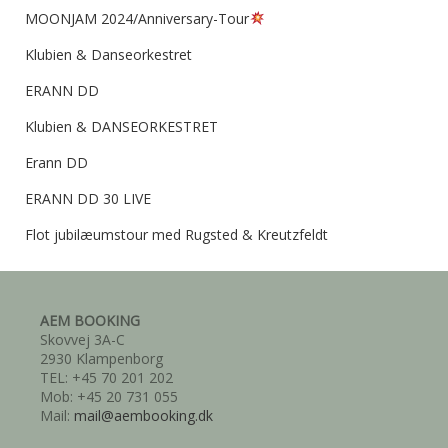
MOONJAM 2024/Anniversary-Tour
Klubien & Danseorkestret
ERANN DD
Klubien & DANSEORKESTRET
Erann DD
ERANN DD 30 LIVE
Flot jubilæumstour med Rugsted & Kreutzfeldt
AEM BOOKING
Skovvej 3A-C
2930 Klampenborg
TEL: +45 70 201 202
Mob: +45 20 731 055
Mail:
mail@aembooking.dk