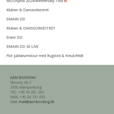
MOONJAM 2024/Anniversary-Tour
Klubien & Danseorkestret
ERANN DD
Klubien & DANSEORKESTRET
Erann DD
ERANN DD 30 LIVE
Flot jubilæumstour med Rugsted & Kreutzfeldt
AEM BOOKING
Skovvej 3A-C
2930 Klampenborg
TEL: +45 70 201 202
Mob: +45 20 731 055
Mail:
mail@aembooking.dk