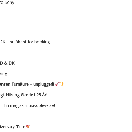
to Sony
026 – nu åbent for booking!
D & DK
king
ansen Furniture – unplugged!
i, Hits og Glæde i 25 År!
 – En magisk musikoplevelse!
versary-Tour