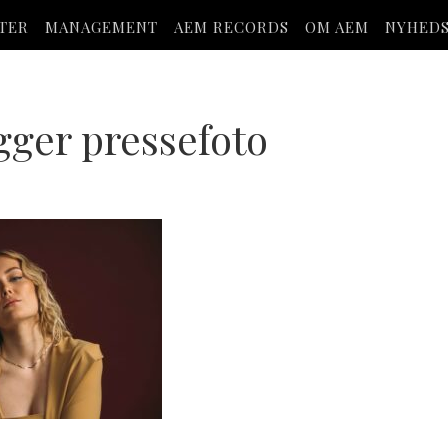
STER
MANAGEMENT
AEM RECORDS
OM AEM
NYHED
ger pressefoto