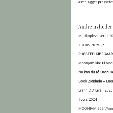
Alma Agger pressefo
Andre nyheder
Musikoplevelser til 2
TOURS 2025-26
RUGSTED KIBSGAAR
Moonjam klar til boo
Nu kan du få Drori H
Book Zididada – Energ
Erann DD Live i 2025
Tours 2024
MOONJAM 2024/Anni