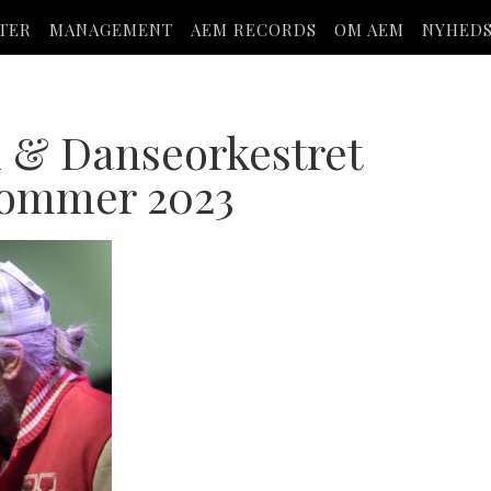
STER
MANAGEMENT
AEM RECORDS
OM AEM
NYHED
 & Danseorkestret
sommer 2023