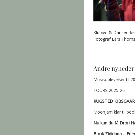
Klubien & Danseork
Fotograf Lars Thom
Andre nyheder
Musikoplevelser til 2
TOURS 2025-26
RUGSTED KIBSGAAR
Moonjam klar til boo
Nu kan du få Drori H
Book Zididada – Energ