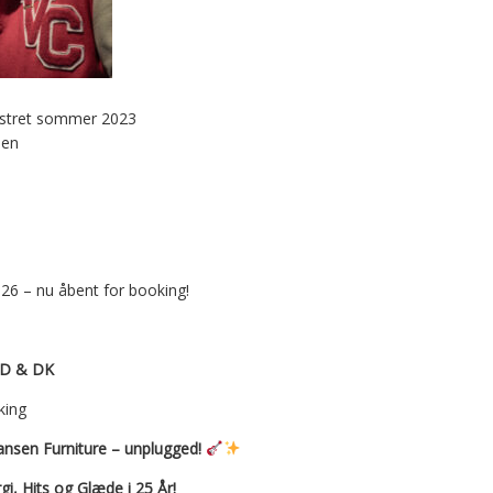
estret sommer 2023
sen
026 – nu åbent for booking!
D & DK
king
ansen Furniture – unplugged!
i, Hits og Glæde i 25 År!