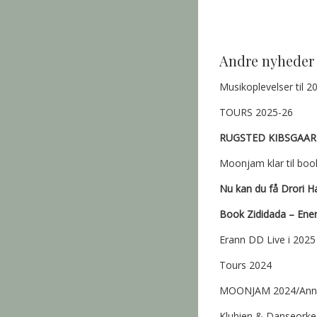
Andre nyheder
Musikoplevelser til 2
TOURS 2025-26
RUGSTED KIBSGAAR
Moonjam klar til boo
Nu kan du få Drori H
Book Zididada – Energ
Erann DD Live i 2025
Tours 2024
MOONJAM 2024/Anni
Klubien & Danseorke