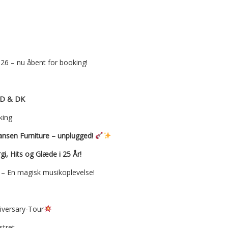
026 – nu åbent for booking!
D & DK
king
ansen Furniture – unplugged!
i, Hits og Glæde i 25 År!
 – En magisk musikoplevelse!
versary-Tour
stret