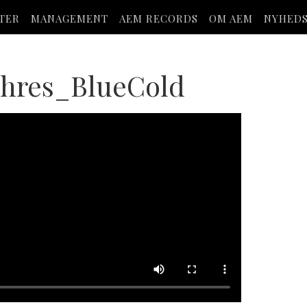
STER
MANAGEMENT
AEM RECORDS
OM AEM
NYHED
hres_BlueCold