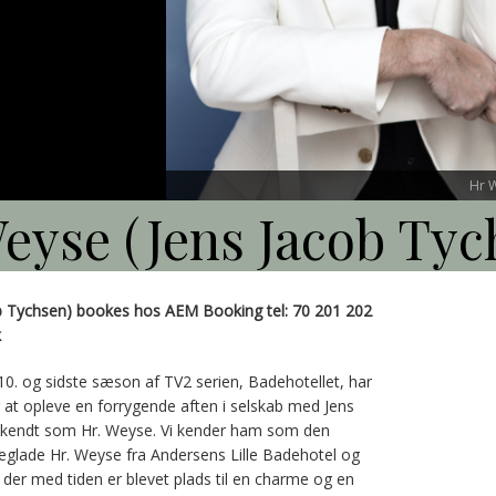
Hr W
eyse (Jens Jacob Tyc
b Tychsen) bookes hos AEM Booking tel: 70 201 202
k
10. og sidste sæson af TV2 serien, Badehotellet, har
 at opleve en forrygende aften i selskab med Jens
̊ kendt som Hr. Weyse. Vi kender ham som den
glade Hr. Weyse fra Andersens Lille Badehotel og
 der med tiden er blevet plads til en charme og en