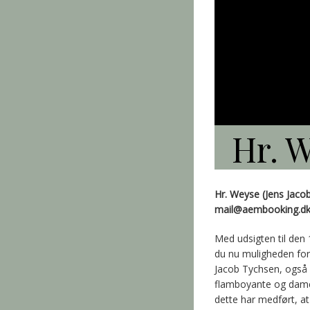
Hr. W
Hr. Weyse (Jens Jaco
mail@aembooking.d
Med udsigten til den 
du nu muligheden for
Jacob Tychsen, ogsa
flamboyante og dame
dette har medført, at