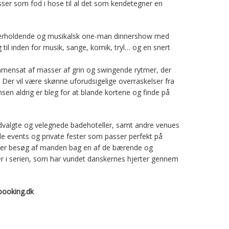
sser som fod i hose til al det som kendetegner en
nderholdende og musikalsk one-man dinnershow med
g til inden for musik, sange, komik, tryl… og en snert
mensat af masser af grin og swingende rytmer, der
Der vil være skønne uforudsigelige overraskelser fra
sen aldrig er bleg for at blande kortene og finde på
dvalgte og velegnede badehoteller, samt andre venues
de events og private fester som passer perfekt på
ker besøg af manden bag en af de bærende og
er i serien, som har vundet danskernes hjerter gennem
ooking.dk