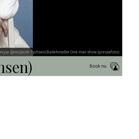
eyse (Jens Jacob Tychsen) Badehotellet One man show (pressefoto)
hsen)
Book nu