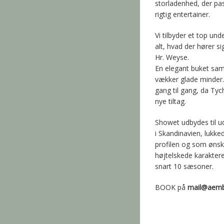
storladenhed, der pa
rigtig entertainer.
Vi tilbyder et top u
alt, hvad der hører si
Hr. Weyse.
En elegant buket sam
vækker glade minder. 
gang til gang, da Tych
nye tiltag.
Showet udbydes til u
i Skandinavien, lukke
profilen og som øns
højtelskede karakter
snart 10 sæsoner.
BOOK på
mail@aemb