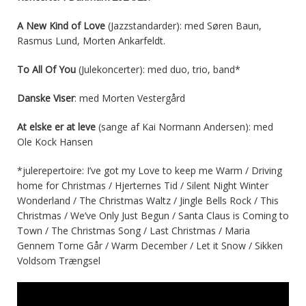
A New Kind of Love
(Jazzstandarder): med Søren Baun,
Rasmus Lund, Morten Ankarfeldt.
To All Of You
(Julekoncerter): med duo, trio, band*
Danske Viser
: med Morten Vestergård
At elske er at leve
(sange af Kai Normann Andersen): med
Ole Kock Hansen
*julerepertoire: I’ve got my Love to keep me Warm / Driving
home for Christmas / Hjerternes Tid / Silent Night Winter
Wonderland / The Christmas Waltz / Jingle Bells Rock / This
Christmas / We’ve Only Just Begun / Santa Claus is Coming to
Town / The Christmas Song / Last Christmas / Maria
Gennem Torne Går / Warm December / Let it Snow / Sikken
Voldsom Trængsel