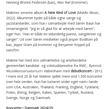
Henning Ørsted Pedersen (bas), Alex Riel (trommer).
Malenes seneste album
A New Kind of Love
(MaMo Music,
2022). Albummet byder på både egne sange og
jazzstandarder, som hun i samarbejde med Søren Baun har
omarrangeret. ”Jeg er så glad for at arbejde med Søren”,
siger hun. ”Han er både en vidunderlig pianist, sangskriver og
sanger”. Ud over Søren medvirker også Jesper Bodilsen på
bas, Jeppe Gram på trommer og Benjamin Koppel på
saxofon.
Malene har med stor udmærkelse og anerkendelse
gennemført kandidat- og solistuddannelse fra RMC,
Rytmisk
Musikkonservatorium
i København med
debutkoncert
i 2012.
I mere end 20 år har Malene spillet mere end 1.500 koncerter
over hele verden. Hun har turneret under eget navn i lande
som USA, Australien, Thailand, Frankrig, England, Tyskland,
Polen, Østrig, Belgien, Italien, Spanien, Tyrkiet, Rusland,
Sverige, Norge og Danmark.
Koncerter i Danmark 2024/25: