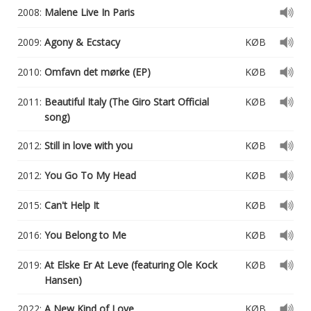
2008:
Malene Live In Paris
2009:
Agony & Ecstacy
KØB
2010:
Omfavn det mørke (EP)
KØB
2011:
Beautiful Italy (The Giro Start Official
KØB
song)
2012:
Still in love with you
KØB
2012:
You Go To My Head
KØB
2015:
Can't Help It
KØB
2016:
You Belong to Me
KØB
2019:
At Elske Er At Leve (featuring Ole Kock
KØB
Hansen)
2022:
A New Kind of Love
KØB