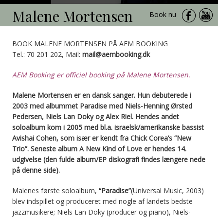
Malene Mortensen
Book nu
BOOK MALENE MORTENSEN PÅ AEM BOOKING
Tel.: 70 201 202, Mail:
mail@aembooking.dk
AEM Booking er officiel booking på Malene Mortensen.
Malene Mortensen er en dansk sanger. Hun debuterede i
2003 med albummet Paradise med Niels-Henning Ørsted
Pedersen, Niels Lan Doky og Alex Riel. Hendes andet
soloalbum kom i 2005 med bl.a. israelsk/amerikanske bassist
Avishai Cohen, som især er kendt fra Chick Corea’s “New
Trio”. Seneste album A New Kind of Love er hendes 14.
udgivelse (den fulde album/EP diskografi findes længere nede
på denne side).
Malenes første soloalbum,
“Paradise”
(Universal Music, 2003)
blev indspillet og produceret med nogle af landets bedste
jazzmusikere; Niels Lan Doky (producer og piano), Niels-