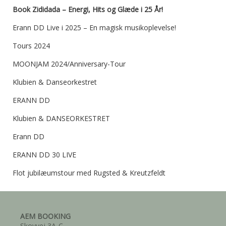
Book Zididada – Energi, Hits og Glæde i 25 År!
Erann DD Live i 2025 – En magisk musikoplevelse!
Tours 2024
MOONJAM 2024/Anniversary-Tour
Klubien & Danseorkestret
ERANN DD
Klubien & DANSEORKESTRET
Erann DD
ERANN DD 30 LIVE
Flot jubilæumstour med Rugsted & Kreutzfeldt
AEM BOOKING
Skovvej 3A-C