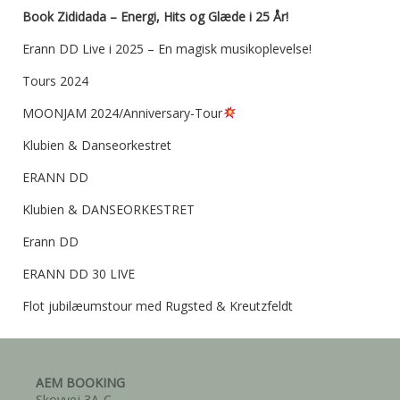
Book Zididada – Energi, Hits og Glæde i 25 År!
Erann DD Live i 2025 – En magisk musikoplevelse!
Tours 2024
MOONJAM 2024/Anniversary-Tour
Klubien & Danseorkestret
ERANN DD
Klubien & DANSEORKESTRET
Erann DD
ERANN DD 30 LIVE
Flot jubilæumstour med Rugsted & Kreutzfeldt
AEM BOOKING
Skovvej 3A-C