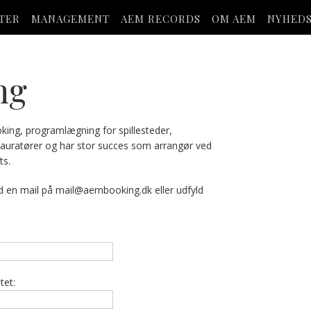
STER
MANAGEMENT
AEM RECORDS
OM AEM
NYHED
ng
oking, programlægning for spillesteder,
tauratører og har stor succes som arrangør ved
ts.
d en mail på
mail@aembooking.dk
eller udfyld
tet: