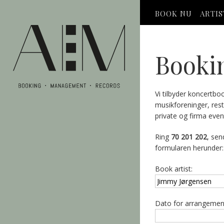
BOOK NU
ARTI
Booki
Vi tilbyder koncertbo
musikforeninger, res
private og firma even
Ring
70 201 202
, sen
formularen herunder:
Book artist:
Dato for arrangemen