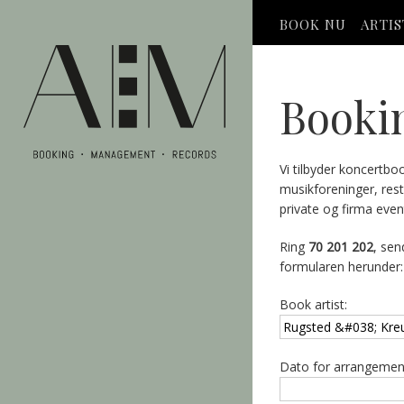
BOOK NU
ARTI
Booki
Vi tilbyder koncertbo
musikforeninger, res
private og firma even
Ring
70 201 202
, sen
formularen herunder:
Book artist:
Dato for arrangemen