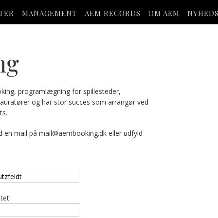
STER
MANAGEMENT
AEM RECORDS
OM AEM
NYHED
ng
oking, programlægning for spillesteder,
tauratører og har stor succes som arrangør ved
ts.
d en mail på
mail@aembooking.dk
eller udfyld
tet: