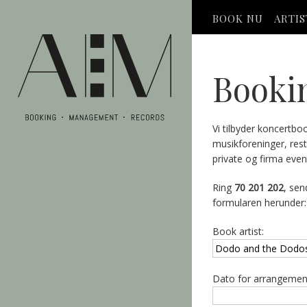
BOOK NU
ARTI
Booki
Vi tilbyder koncertbo
musikforeninger, res
private og firma even
Ring
70 201 202
, sen
formularen herunder:
Book artist:
Dato for arrangemen