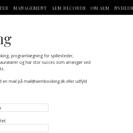
STER
MANAGEMENT
AEM RECORDS
OM AEM
NYHED
ng
oking, programlægning for spillesteder,
tauratører og har stor succes som arrangør ved
ts.
d en mail på
mail@aembooking.dk
eller udfyld
tet: