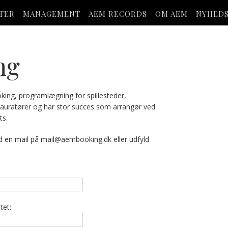
STER
MANAGEMENT
AEM RECORDS
OM AEM
NYHED
ng
oking, programlægning for spillesteder,
tauratører og har stor succes som arrangør ved
ts.
d en mail på
mail@aembooking.dk
eller udfyld
tet: