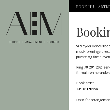
BOOK NU
ARTI
Booki
Vi tilbyder koncertbo
musikforeninger, res
private og firma even
Ring
70 201 202
, sen
formularen herunder:
Book artist:
Dato for arrangemen