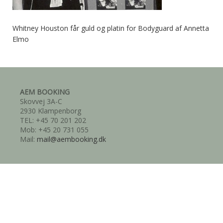
Whitney Houston får guld og platin for Bodyguard af Annetta
Elmo
AEM BOOKING
Skovvej 3A-C
2930 Klampenborg
TEL: +45 70 201 202
Mob: +45 20 731 055
Mail:
mail@aembooking.dk