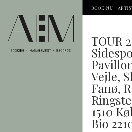
BOOK NU
ARTI
TOUR 2
Sidespo
Pavillo
Vejle, 
Fanø, R
Ringste
1510 K
Bio 221