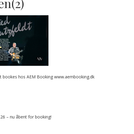
en(2)
ldt bookes hos AEM Booking www.aembooking.dk
026 – nu åbent for booking!