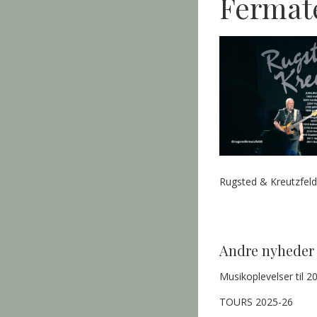
Fermat
Rugsted & Kreutzfe
Andre nyheder
Musikoplevelser til 2
TOURS 2025-26