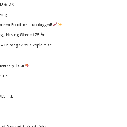
D & DK
king
ansen Furniture – unplugged!
i, Hits og Glæde i 25 År!
 – En magisk musikoplevelse!
versary-Tour
stret
KESTRET
ed Rugsted & Kreutzfeldt