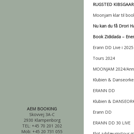
RUGSTED KIBSGAAR
Moonjam klar til boo
Nu kan du få Drori H
Book Zididada – Energ
Erann DD Live i 2025
Tours 2024
MOONJAM 2024/Anni
Klubien & Danseorke
ERANN DD
Klubien & DANSEOR
AEM BOOKING
Erann DD
Skovvej 3A-C
2930 Klampenborg
ERANN DD 30 LIVE
TEL: +45 70 201 202
Mob: +45 20 731 055
Flot jubilæumstour m