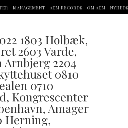
STER
MANAGEMENT
AEM RECORDS
OM AEM
NYHED
022 1803 Holbæk,
ret 2603 Varde,
n Arnbjerg 2204
Skyttehuset 0810
ealen 0710
d, Kongrescenter
øbenhavn, Amager
0 Herning,